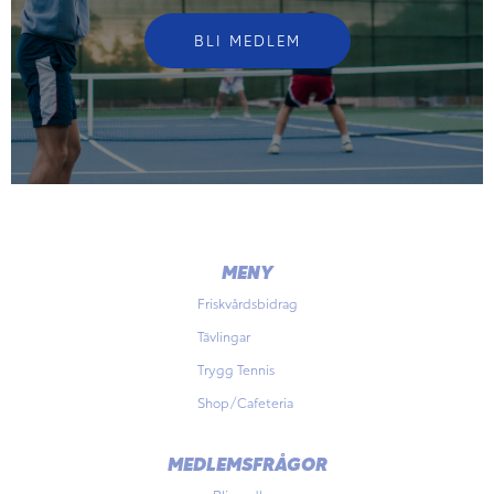
BLI MEDLEM
MENY
Friskvårdsbidrag
Tävlingar
Trygg Tennis
Shop/Cafeteria
MEDLEMSFRÅGOR