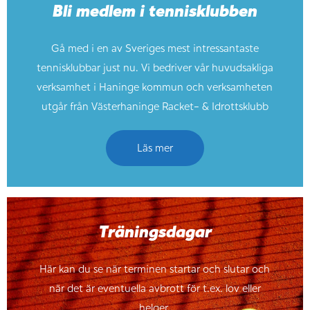
Bli medlem i tennisklubben
Gå med i en av Sveriges mest intressantaste
tennisklubbar just nu. Vi bedriver vår huvudsakliga
verksamhet i Haninge kommun och verksamheten
utgår från Västerhaninge Racket- & Idrottsklubb
Läs mer
Träningsdagar
Här kan du se när terminen startar och slutar och
när det är eventuella avbrott för t.ex. lov eller
helger.