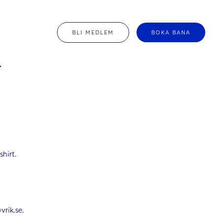
BLI MEDLEM
BOKA BANA
hirt.
vrik.se.