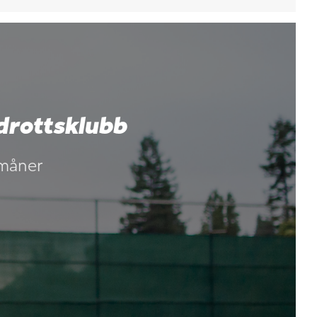
drottsklubb
rmåner