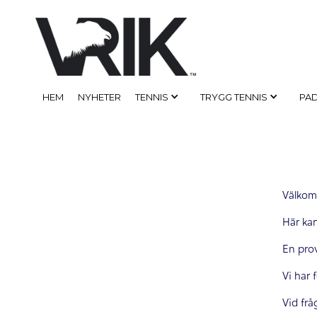
HEM
NYHETER
TENNIS
TRYGG TENNIS
PA
Välkomn
Här kan
En prov
Vi har 
Vid frå