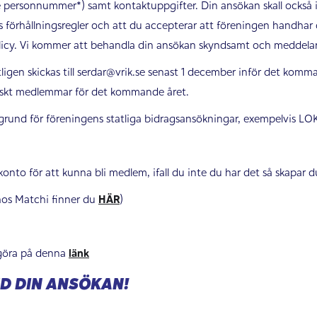
e personnummer*) samt kontaktuppgifter. Din ansökan skall också 
förhållningsregler och att du accepterar att föreningen handhar 
licy. Vi kommer att behandla din ansökan skyndsamt och meddelar 
ligen skickas till serdar@vrik.se senast 1 december inför det komm
iskt medlemmar för det kommande året.
 grund för föreningens statliga bidragsansökningar, exempelvis LOK
to för att kunna bli medlem, ifall du inte du har det så skapar du
hos Matchi finner du
HÄR
)
göra på denna
länk
D DIN ANSÖKAN!