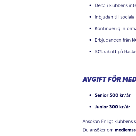
Delta i klubbens int
Inbjudan till socia
Kontinuerlig inform
Erbjudanden från k
10% rabatt på Rack
AVGIFT FÖR ME
Senior 500 kr/år
Junior 300 kr/år
Ansökan Enligt klubbens st
Du ansöker om
medlemssk