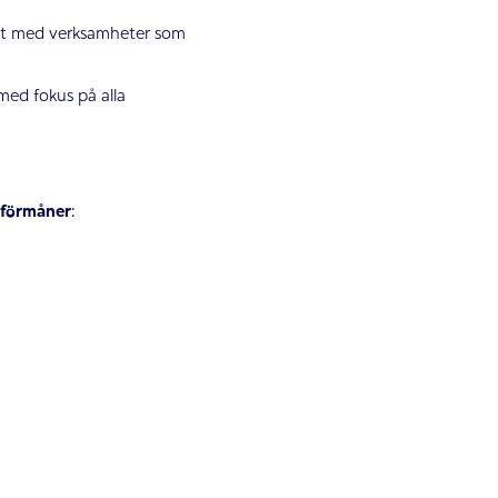
het med verksamheter som
med fokus på alla
förmåner
: