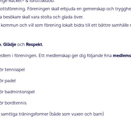
nge Racket- & Idrottsklubb.
drottsförening. Föreningen skall erbjuda en gemenskap och trygg
 besökare skall vara stolta och glada över.
kommun och vill som förening lokalt bidra till ett bättre samhälle 
p
,
Glädje
och
Respekt
.
 medlem i föreningen. Ett medlemskap ger dig följande fina
medlems
ör tennisspel
ör padel
för badmintonspel
för bordtennis
 i samtliga träningsformer (både som vuxen och barn)