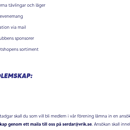
erna tävlingar och läger
la evenemang
ation via mail
lubbens sponsorer
etshopens sortiment
DLEMSKAP:
adgar skall du som vill bli medlem i vår förening lämna in en ansök
ap genom ett maila till oss på serdar@vrik.se
. Ansökan skall inne