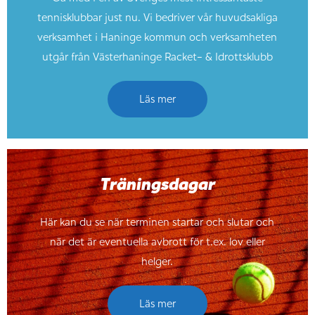
tennisklubbar just nu. Vi bedriver vår huvudsakliga
verksamhet i Haninge kommun och verksamheten
utgår från Västerhaninge Racket- & Idrottsklubb
Läs mer
Träningsdagar
Här kan du se när terminen startar och slutar och
när det är eventuella avbrott för t.ex. lov eller
helger.
Läs mer