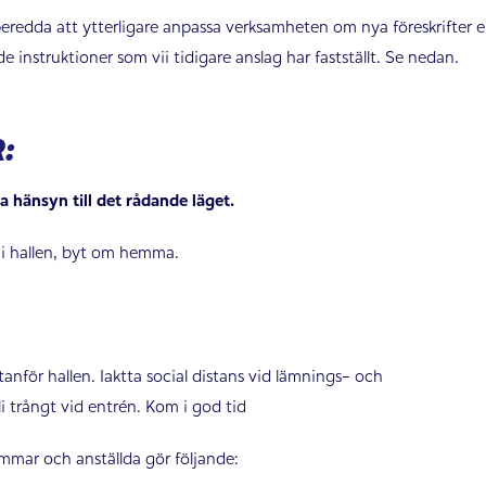
beredda att ytterligare anpassa verksamheten om nya föreskrifter el
nstruktioner som vii tidigare anslag har fastställt. Se nedan.
:
ta hänsyn till det rådande läget.
 hallen, byt om hemma.
nför hallen. Iaktta social distans vid lämnings- och
i trångt vid entrén. Kom i god tid
mmar och anställda gör följande: