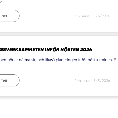
:
 mer
Publiserat:
31/5/2026
GSVERKSAMHETEN INFÖR HÖSTEN 2026
en börjar närma sig och likaså planeringen inför höstterminen. S
 mer
Publiserat:
5/5/2026