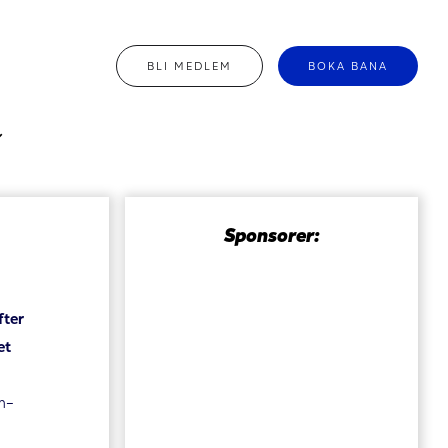
BLI MEDLEM
BOKA BANA
Sponsorer:
fter
et
m-