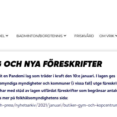
DEL
BADMINTON/BORDTENNIS
FRISKVÅRD
OM VRIK
 OCH NYA FÖRESKRIFTER
t en Pandemi lag som träder i kraft den 10:e januari. I lagen ges
bemyndiga myndigheter och kommuner (i vissa fall) utge föreskri
har med stöd av lagen utfärdat föreskrifter som begränsar antal
äs mer på folkhälsomyndighetens sida:
ch-press/nyhetsarkiv/2021/januari/butiker-gym-och-kopcentru