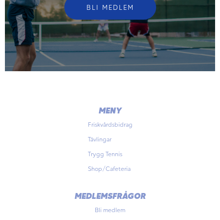
BLI MEDLEM
MENY
Friskvårdsbidrag
Tävlingar
Trygg Tennis
Shop/Cafeteria
MEDLEMSFRÅGOR
Bli medlem