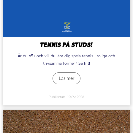
TENNIS PÅ STUDS!
Är du 65+ och vill du lära dig spela tennis i roliga och
trivsamma former? Se hit!
Läs mer
Publiserat:
10/6/2026