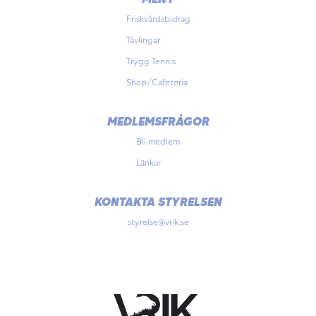
Friskvårdsbidrag
Tävlingar
Trygg Tennis
Shop/Cafeteria
MEDLEMSFRÅGOR
Bli medlem
Länkar
KONTAKTA STYRELSEN
styrelse@vrik.se