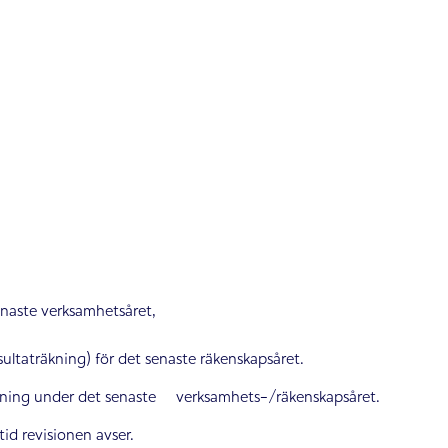
enaste verksamhetsåret,
sultaträkning) för det senaste räkenskapsåret.
valtning under det senaste verksamhets-/räkenskapsåret.
tid revisionen avser.