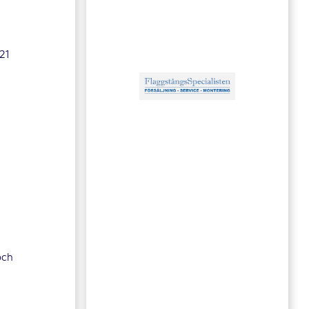
21
och