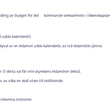
andling av budget för det kommande verksamhets-/räkenskapsår
l udda kalenderår);
 (Nyval av en ledamot udda kalenderår, av två ledamöter jämna
 (I detta val får inte styrelsens ledamöter delta);
 av vilka en skall utses till ordförande.
id inkomna motioner.