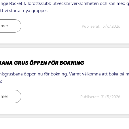
inge Racket & Idrottsklubb utvecklar verksamheten och kan med g
t vi startar nya grupper.
 mer
Publiserat:
5/6/2026
BANA GRUS ÖPPEN FÖR BOKNING
nisgrusbana öppen nu för bokning. Varmt välkomna att boka på ma
:
 mer
Publiserat:
31/5/2026