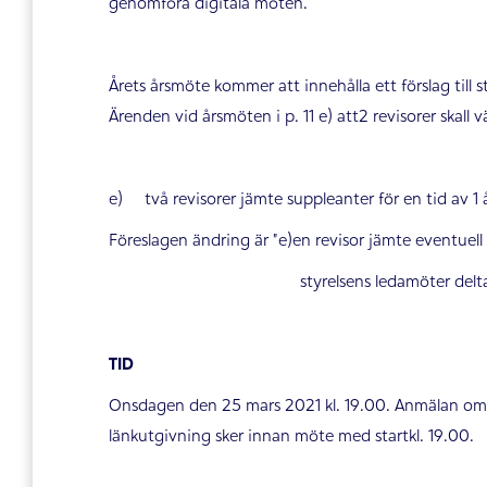
genomföra digitala möten.
Årets årsmöte kommer att innehålla ett förslag till 
Ärenden vid årsmöten i p. 11 e) att2 revisorer skall 
e) två revisorer jämte suppleanter för en tid av 1 år
Föreslagen ändring är ”e)en revisor jämte event
styrelsens ledamöter delta)
TID
Onsdagen den 25 mars 2021 kl. 19.00. Anmälan om 
länkutgivning sker innan möte med startkl. 19.00.