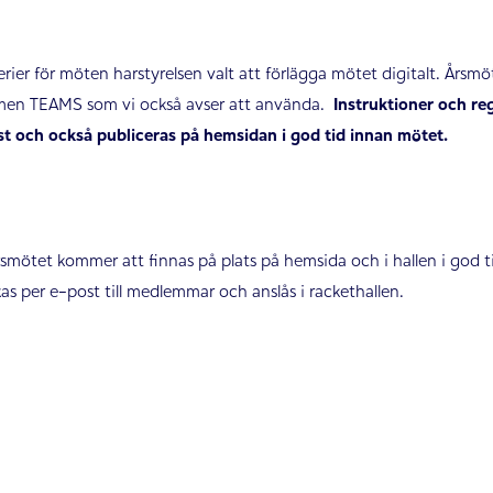
rier för möten harstyrelsen valt att förlägga mötet digitalt. Årsm
formen TEAMS som vi också avser att använda.
Instruktioner och re
st och också publiceras på hemsidan i god tid innan mötet.
rsmötet kommer att finnas på plats på hemsida och i hallen i god t
s per e-post till medlemmar och anslås i rackethallen.