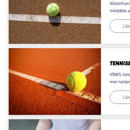
Västerhan
meddela at
Läs
TENNIS
VRIKS ten
mer nedan
Läs