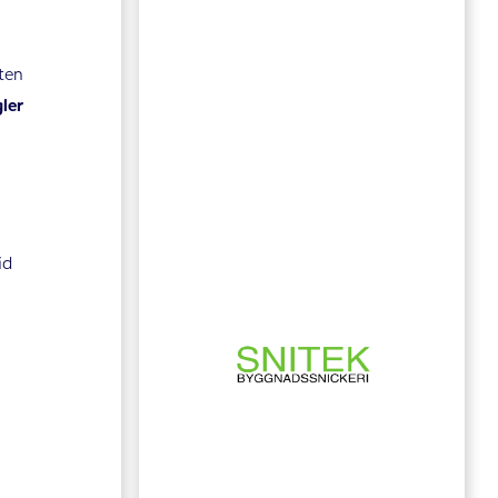
öten
gler
id