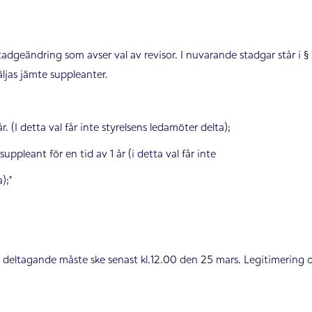
stadgeändring som avser val av revisor. I nuvarande stadgar står i § 
väljas jämte suppleanter.
. (I detta val får inte styrelsens ledamöter delta);
uell suppleant för en tid av 1 år (i detta val får inte
;”
deltagande måste ske senast kl.12.00 den 25 mars. Legitimering 