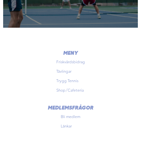
MENY
Friskvårdsbidrag
Tävlingar
Trygg Tennis
Shop/Cafeteria
MEDLEMSFRÅGOR
Bli medlem
Länkar